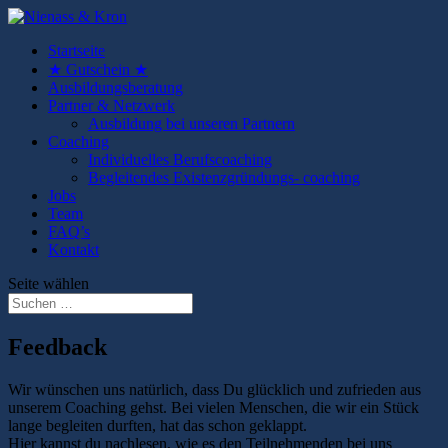
Startseite
★ Gutschein ★
Ausbildungsberatung
Partner & Netzwerk
Ausbildung bei unseren Partnern
Coaching
Individuelles Berufscoaching
Begleitendes Existenzgründungs- coaching
Jobs
Team
FAQ’s
Kontakt
Seite wählen
Feedback
Wir wünschen uns natürlich, dass Du glücklich und zufrieden aus
unserem Coaching gehst. Bei vielen Menschen, die wir ein Stück
lange begleiten durften, hat das schon geklappt.
Hier kannst du nachlesen, wie es den Teilnehmenden bei uns