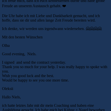
Ich freue mich, dass ich euch kennenlernen durfte und habe große
Freude an unserem Austausch gehabt. ❤️
Die Uhr habe ich mit Liebe und Dankbarkeit gemacht, und ich
hoffe, dass sie dir und allen lange Zeit Freude bereiten wird.
Ich denke, wir werden uns irgendwann wiedersehen. 🤗🤗🤗🤗
Mit den besten Wünschen
Olha
Good evening, Niels.
I signed and send the contract yesterday.
Thank you so much for your help. I was really happy to spoke with
you.
Wish you good luck and the best.
Would be happy to see you one more time.
Oleksii
Hallo Niels,
ich hatte letztes Jahr mit dir mein Coaching und haben eine
Ausbildung gesucht. Ich habe mich bei Kühne + Nagel beworben