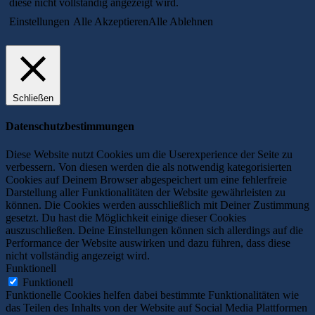
diese nicht vollständig angezeigt wird.
Einstellungen
Alle Akzeptieren
Alle Ablehnen
Schließen
Datenschutzbestimmungen
Diese Website nutzt Cookies um die Userexperience der Seite zu
verbessern. Von diesen werden die als notwendig kategorisierten
Cookies auf Deinem Browser abgespeichert um eine fehlerfreie
Darstellung aller Funktionalitäten der Website gewährleisten zu
können. Die Cookies werden ausschließlich mit Deiner Zustimmung
gesetzt. Du hast die Möglichkeit einige dieser Cookies
auszuschließen. Deine Einstellungen können sich allerdings auf die
Performance der Website auswirken und dazu führen, dass diese
nicht vollständig angezeigt wird.
Funktionell
Funktionell
Funktionelle Cookies helfen dabei bestimmte Funktionalitäten wie
das Teilen des Inhalts von der Website auf Social Media Plattformen